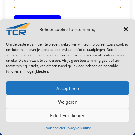
Get New Password
Beheer cookie toestemming
Log in
Om de beste ervaringen te bieden, gebruiken wij technologieën zoals cookies
om informatie over je apparaat op te slaan en/of te raadplegen. Door in te
stemmen met deze technologieën kunnen wij gegevens zoals surfgedrag of
unieke ID's op deze site verwerken. Als je geen toestemming geeft of uw
toestemming intrekt, kan dit een nadelige invloed hebben op bepaalde
functies en mogelijkheden.
Accepteren
Weigeren
Bekijk voorkeuren
Algemene voorwaarden
Privacybeleid
Sitemap
Cookiebeleid
Privacyverklaring